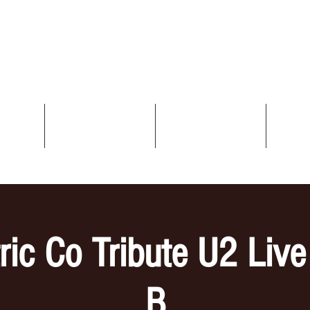
ELECTRIC CO Tribute
UPE
VIDEOS
GALERIE
DATES
ric Co Tribute U2 Liv
B