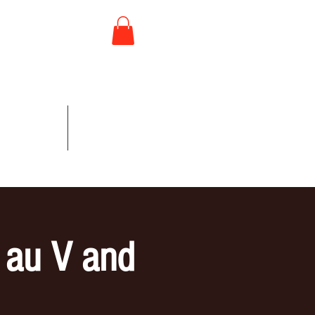
 //U2
 CONCERTS
More
e au V and