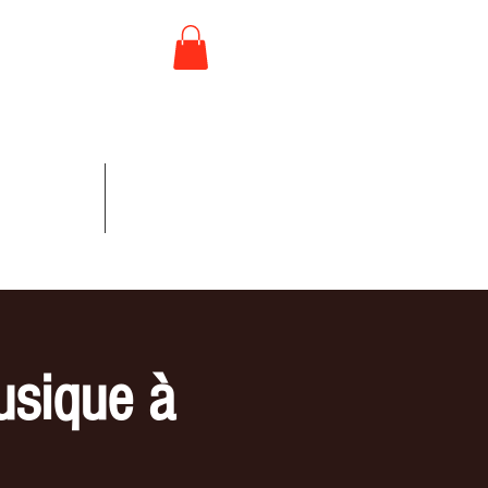
 //U2
 CONCERTS
More
usique à