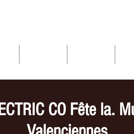
ELECTRIC CO Tribute
UPE
VIDEOS
GALERIE
DATES
CTRIC CO Fête la. M
Valenciennes