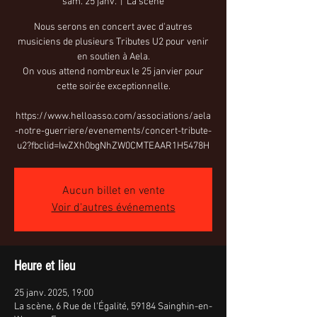
sam. 25 janv.
  |  
La scène
Nous serons en concert avec d'autres
musiciens de plusieurs Tributes U2 pour venir
en soutien à Aela.
On vous attend nombreux le 25 janvier pour
cette soirée exceptionnelle.
https://www.helloasso.com/associations/aela
-notre-guerriere/evenements/concert-tribute-
u2?fbclid=IwZXh0bgNhZW0CMTEAAR1H5478H
Aucun billet en vente
Voir d'autres événements
Heure et lieu
25 janv. 2025, 19:00
La scène, 6 Rue de l'Égalité, 59184 Sainghin-en-